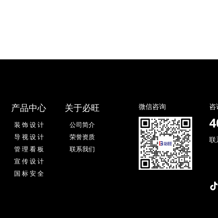
产品中心
关于必旺
微信咨询
咨
4
装 饰 设 计
公司简介
导 视 设 计
荣誉资质
联
管 理 看 板
联系我们
宣 传 设 计
国 标 安 全