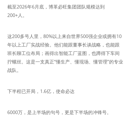
截至
2026
年
6
月底，博革必旺集团团队规模达到
200+
人。
这
200
多号人里，
80%
以上来自世界
500
强企业或拥有
10
年以上工厂实战经验。他们能跟董事长谈战略，也能跟
班长聊工位布局；画得出智能工厂蓝图，也蹲得下车间
拧螺丝。这是一支真正“懂生产、懂现场、懂管理”的专业
战队。
下半程已开局，
1.6
亿，使命必达
6000
万，是上半场的句号，更是下半场的冲锋号。