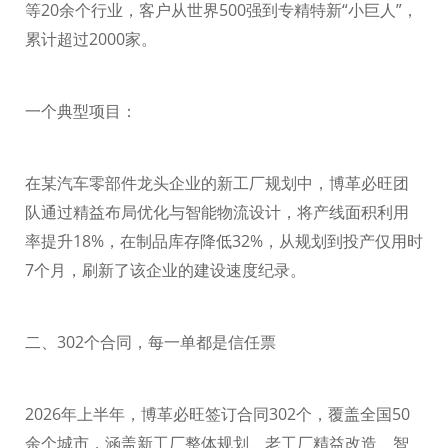
等
20
余个行业，客户从世界
500
强到专精特新“小巨人”，
累计超过
2000
家。
一个典型项目：
在某汽车零部件龙头企业的新工厂规划中，博革必旺团
队通过精益布局优化与智能物流设计，将产线面积利用
率提升
18%
，在制品库存降低
32%
，从规划到投产仅用时
7
个月，刷新了该企业的建设速度纪录。
二、
302
个合同，每一单都是信任票
2026
年上半年，博革必旺签订合同
302
个，覆盖全国
50
余个城市，涵盖新工厂整体规划、老工厂精益改造、智