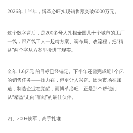
2026
年上半年，博革必旺实现销售额突破
6000
万元。
这个数字背后，是
200
多号人扎根全国几十个城市的工厂
一线，跟产线工人一起啃方案、调布局、改流程，把“精
益”两个字从方案里搬进了现实。
全年
1.6
亿元 的目标已经锚定。下半年还需完成近
1
个亿
的销售任务——压力在，但更让人兴奋。因为市场在加
速，制造企业在觉醒，而博革必旺，正是那个帮他们
从“精益”走向“智能”的最佳伙伴。
四、
200+
铁军，高手扎堆