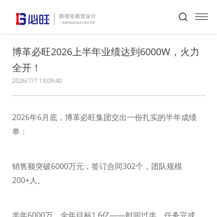
首页
>
必旺动态
>
新闻详情
博革必旺2026上半年业绩达到6000W，火力
全开！
2026/7/7 13:09:40
2026
年
6
月底，博革必旺集团交出一份扎实的半年成绩
单：
销售额突破
6000
万元
，
签订合同
302
个，
团队规模
200+
人
。
半年
6000
万，全年目标
1.6
亿——时间过半，任务完成