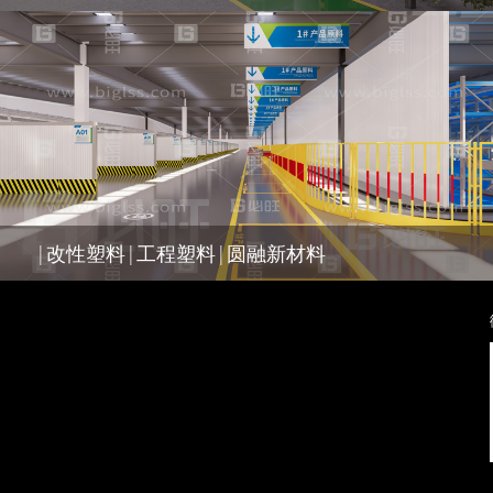
业活力
|改性塑料|工程塑料|圆融新材料