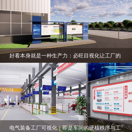
好看本身就是一种生产力：必旺目视化让工厂的
每个角落都透着专业与信赖
电气装备工厂可视化｜即是车间的硬核秩序与工