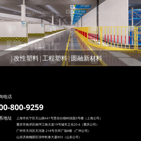
|改性塑料|工程塑料|圆融新材料
询电话
00-800-9259
系地址
上海市长宁区天山路641号慧谷白猫科技园3号楼（上海公司）
重庆市南岸区南坪江南大道19号城市之光20-4（重庆公司）
广州市天河区天河路 218号天环广场8楼（广州公司）
山东济南槐荫区润华乾泰大厦803（山东公司）