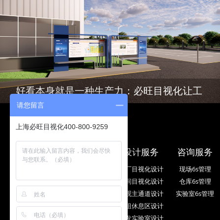
好看本身就是一种生产力：必旺目视化让工
请您留言
厂的每个角落都透着专业与信赖
上海必旺目视化400-800-9259
案例
设计服务
咨询服务
标杆客户
工厂目视化设计
现场6s管理
精品汇总
车间目视化设计
仓库6s管理
行业案例
参观主通道设计
实验室6s管理
布局案例
班组休息区设计
咨询案例
研发实验室设计