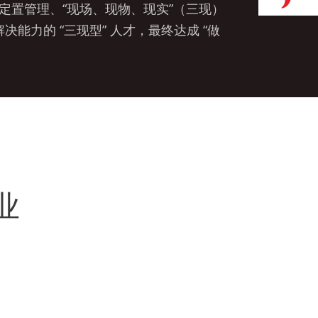
、定置管理、“现场、现物、现实”（三现）
力的 “三现型” 人才，最终达成 “做
业