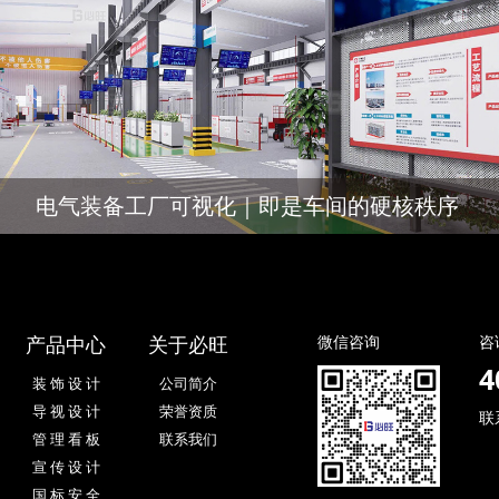
电气装备工厂可视化｜即是车间的硬核秩序
与工业活力
产品中心
关于必旺
微信咨询
咨
4
装 饰 设 计
公司简介
导 视 设 计
荣誉资质
联
管 理 看 板
联系我们
宣 传 设 计
国 标 安 全