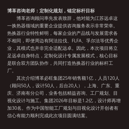
博革咨询
老师
：定制化规划，锚定标杆目标
博革咨询顾问率先发表致辞，他对能为江苏远卓这
一换热器领域的重要企业提供咨询服务表示非常荣幸。
热换器行业特性鲜明，每家企业的产品线与发展需求各
不相同，即便周边有
阿法拉伐、
FLFA、孚尔法
等优秀企
业，其模式也并非完全适配远卓。因此，本次项目将立
足远卓自身特点，定制化设计专属发展模式，核心目标
是联合双方团队协作，共同打造热换器行业的标杆工
厂。
其次介绍
博革必旺集团
25年销售额1亿，人员120人
（顾问50人，设计50人，后台20人），上海、广东、重
庆、济南有分公司，业务包括精益咨询、工厂规划、目
视化设计与施工。集团2026年目标是1.2亿，设计师再增
加30名。作为中国智能工厂规划与目视化设计开创者有
信心有能力顺利完成此次项目圆满结案。